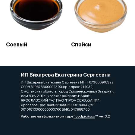
Соевый
Спайси
ИП Вихарева Екатерина Сергеевна
ИП Вихарева Екатерина Сергеевна ИНН 673006918322
ОГРН 319673300002390 юр. адрес: 214032,
Смоленская область, город Смоленск, улица Звездная,
дом 8, кв. 21 Банковские реквизиты: Банк:
ЯРОСЛАВСКИЙ Ф-Л ПАО "ПРОМСВЯЗЬБАНК" г.
Ярославль р/с: 40802810902000118993 к/с:
30101810300000000760 БИК: 047888760
Работает на эффективном ядре
Foodpicásso
ver. 3.2