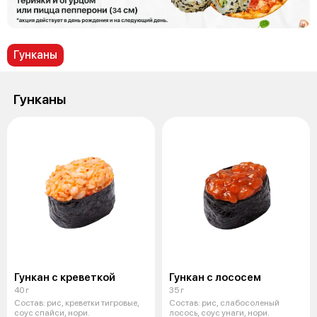
Гунканы
Гунканы
Гункан с креветкой
Гункан с лососем
40 г
35 г
Состав: рис, креветки тигровые,
Состав: рис, слабосоленый
соус спайси, нори.
лосось, соус унаги, нори.