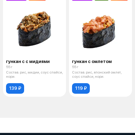
гункан с с мидиями
гункан с омлетом
55 г
55 г
Состав: рис, мидии, соус спайси,
Состав: рис, японский омлет,
нори.
соус спайси, нори.
139 ₽
119 ₽