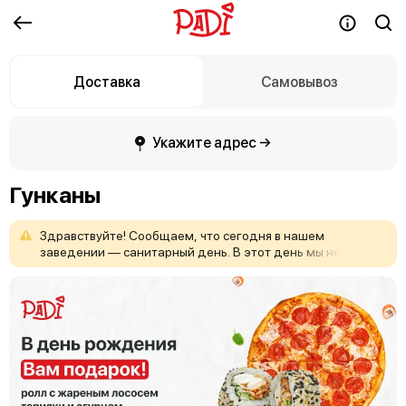
Доставка
Самовывоз
Укажите адрес →
Гунканы
Здравствуйте!
Сообщаем,
что
сегодня
в
нашем
заведении
—
санитарный
день.
В
этот
день
мы
не
принимаем
заказы.
Приносим
извинения
за
неудобства
и
ждём
вас
снова
с
завтрашнего
дня!
С
уважением,
команда
Padi.