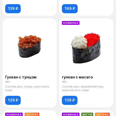
139 ₽
169 ₽
НОВИНКА
Гункан с тунцом
гункан с масаго
40 г
45 г
Состав: рис, тунец, соус унаги,
Состав: рис, творожный сыр,
нори.
икра масаго, нори.
129 ₽
139 ₽
НОВИНКА
ОСТРОЕ
НОВИНКА
ВЕГГИ
ОСТРОЕ