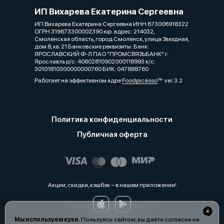
ИП Вихарева Екатерина Сергеевна
ИП Вихарева Екатерина Сергеевна ИНН 673006918322
ОГРН 319673300002390 юр. адрес: 214032,
Смоленская область, город Смоленск, улица Звездная,
дом 8, кв. 21 Банковские реквизиты: Банк:
ЯРОСЛАВСКИЙ Ф-Л ПАО "ПРОМСВЯЗЬБАНК" г.
Ярославль р/с: 40802810902000118993 к/с:
30101810300000000760 БИК: 047888760
Работает на эффективном ядре
Foodpicásso
ver. 3.2
Политика конфиденциальности
Публичная оферта
Акции, скидки, кэшбэк − в нашем приложении!
Мы используем куки.
Пользуясь сайтом, вы даёте согласие на