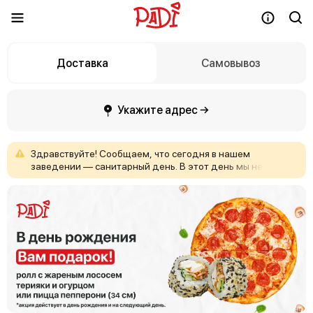
Доставка
Самовывоз
Укажите адрес →
Здравствуйте!
Сообщаем,
что
сегодня
в
нашем
заведении
—
санитарный
день.
В
этот
день
мы
не
принимаем
заказы.
Приносим
извинения
за
неудобства
и
ждём
вас
снова
с
завтрашнего
дня!
С
уважением,
команда
Padi.