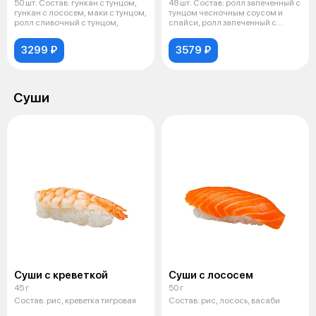
50 шт. Состав: гункан с тунцом,
48 шт. Состав: ролл запеченный с
гункан с лососем, маки с тунцом,
тунцом чесночным соусом и
ролл сливочный с тунцом,
спайси, ролл запеченный с
лосос
3299 ₽
3579 ₽
Суши
Суши с креветкой
Суши с лососем
45 г
50 г
Состав: рис, креветка тигровая
Состав: рис, лосось, васаби