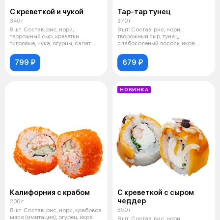
С креветкой и чукой
Тар-тар тунец
340 г
270 г
8 шт. Состав: рис, нори,
8 шт. Состав: рис, нори,
творожный сыр, креветки
творожный сыр, тунец,
тигровые, чука, огурцы, салат
слабосоленый лосось, икра
айсберг, с
масаго, салат ром
799 ₽
679 ₽
НОВИНКА
Калифорния с крабом
С креветкой с сыром
чеддер
200 г
350 г
8 шт. Состав: рис, нори, крабовое
мясо (имитация), огурец, икра
8 шт. Состав: рис, нори,