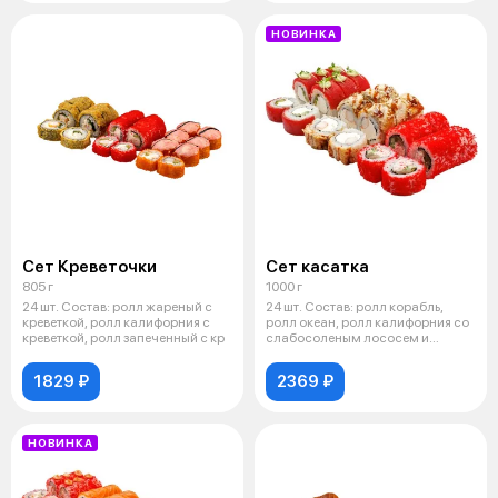
НОВИНКА
Сет Креветочки
Сет касатка
805 г
1000 г
24 шт. Состав: ролл жареный с
24 шт. Состав: ролл корабль,
креветкой, ролл калифорния с
ролл океан, ролл калифорния со
креветкой, ролл запеченный с кр
слабосоленым лососем и
крабом.
1829 ₽
2369 ₽
НОВИНКА