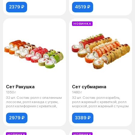
2379 ₽
4519 ₽
НОВИНКА
Сет Ракушка
Сет субмарина
1350 г
1480 г
32 шт. Состав: ролл с опаленным
32 шт. Состав: ролл корабль,
лососем, ролл канада с угрем,
ролл жареный с креветкой, ролл
ролл калифорния с креветкой,
морской, ролл жареный с тунцом
2979 ₽
3389 ₽
НОВИНКА
НОВИНКА