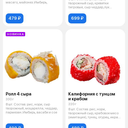
масаго, майонез. Имбирь,
творожный сыр, креветки
тигровые, сыр чеддер,лук
зеленый, лук суш
479 ₽
699 ₽
НОВИНКА
Ролл 4 сыра
Калифорния с тунцом
и крабом
330 г
220 г
8 шт. Состав: рис, нори, сыр
творожный, моцарелла, чеддер,
8 шт. Состав: рис, нори,
пармезан. Имбирь, васаби и сое
творожный сыр, крабовое мясо
(имитация), тунец, огурец, икра
мас