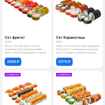
Сет фрегат
Сет Каракатица
1300 г
950 г
32 шт. Состав: ролл острая
24 шт. Состав: ролл филадельфия
креветка, ролл филадельфия
блэк, ролл с опаленным тунцом,
люкс, ролл калифорния с тунцом
ролл с угрем и слабосоленым
и кра
2549 ₽
2079 ₽
НОВИНКА
НОВИНКА