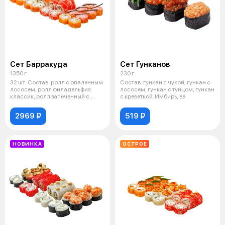
Сет Барракуда
Сет Гунканов
1350 г
230 г
32 шт. Состав: ролл с опаленным
Состав: гункан с чукой, гункан с
лососем, ролл филадельфия
лососем, гункан с тунцом, гункан
классик, ролл запеченный с
с креветкой. Имбирь, ва
креве
2969 ₽
519 ₽
НОВИНКА
ОСТРОЕ