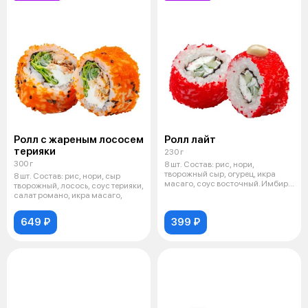
Ролл с жареным лососем
Ролл лайт
терияки
230 г
300 г
8 шт. Состав: рис, нори,
творожный сыр, огурец, икра
8 шт. Состав: рис, нори, сыр
масаго, соус восточный. Имбирь,
творожный, лосось, соус терияки,
васа
салат романо, икра масаго,
649 ₽
399 ₽