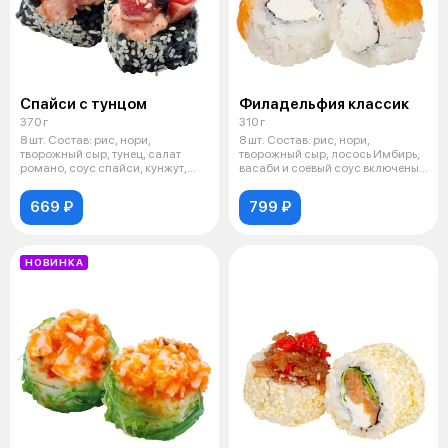
Спайси с тунцом
Филадельфия классик
370 г
310 г
8 шт. Состав: рис, нори,
8 шт. Состав: рис, нори,
творожный сыр, тунец, салат
творожный сыр, лосось Имбирь,
романо, соус спайси, кунжут,
васаби и соевый соус включены в
микрозел
ст
669 ₽
799 ₽
НОВИНКА