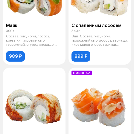
Маяк
С опаленным лососем
300 г
340 г
Состав: рис, нори, лосось,
8 шт. Состав: рис, нори,
креветки тигровые, сыр
творожный сыр, лосось, авокадо,
творожный, огурец, авокадо,
икра масаго, соус терияки
икра масаго,
Имбирь
989 ₽
899 ₽
НОВИНКА