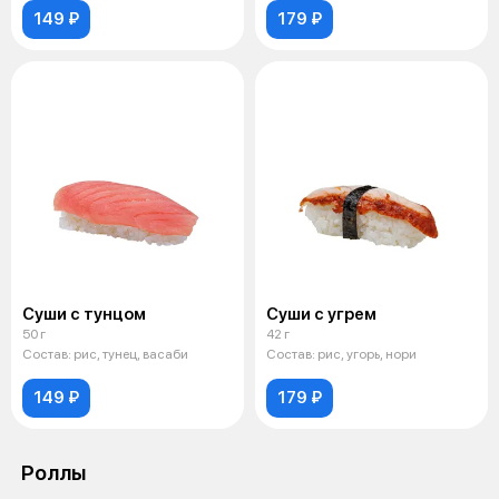
149 ₽
179 ₽
Суши с тунцом
Суши с угрем
50 г
42 г
Состав: рис, тунец, васаби
Состав: рис, угорь, нори
149 ₽
179 ₽
Роллы