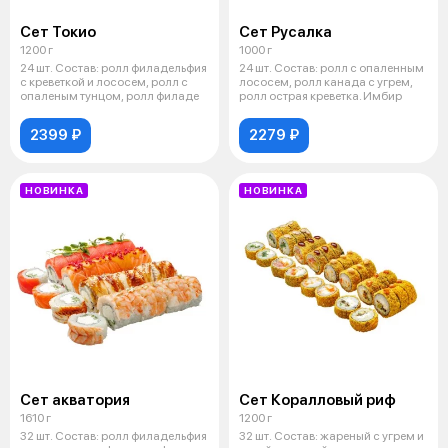
Сет Токио
Сет Русалка
1200 г
1000 г
24 шт. Состав: ролл филадельфия
24 шт. Состав: ролл с опаленным
с креветкой и лососем, ролл с
лососем, ролл канада с угрем,
опаленым тунцом, ролл филаде
ролл острая креветка. Имбир
2399 ₽
2279 ₽
НОВИНКА
НОВИНКА
Сет акватория
Сет Коралловый риф
1610 г
1200 г
32 шт. Состав: ролл филадельфия
32 шт. Состав: жареный с угрем и