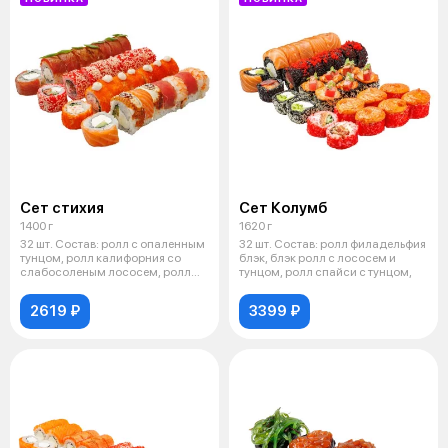
Сет стихия
Сет Колумб
1400 г
1620 г
32 шт. Состав: ролл с опаленным
32 шт. Состав: ролл филадельфия
тунцом, ролл калифорния со
блэк, блэк ролл с лососем и
слабосоленым лососем, ролл
тунцом, ролл спайси с тунцом,
кали
2619 ₽
3399 ₽