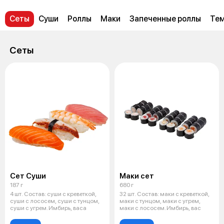
Сеты
Суши
Роллы
Маки
Запеченные роллы
Тем
Сеты
Сет Суши
Маки сет
187 г
680 г
4 шт. Состав: суши с креветкой,
32 шт. Состав: маки с креветкой,
суши с лососем, суши с тунцом,
маки с тунцом, маки с угрем,
суши с угрем. Имбирь, васа
маки с лососем. Имбирь, вас