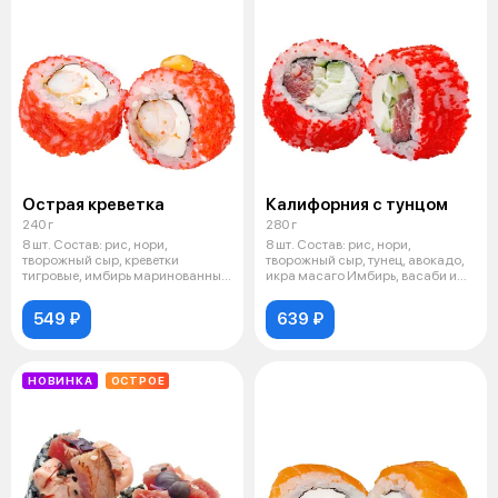
Острая креветка
Калифорния с тунцом
240 г
280 г
8 шт. Состав: рис, нори,
8 шт. Состав: рис, нори,
творожный сыр, креветки
творожный сыр, тунец, авокадо,
тигровые, имбирь маринованный,
икра масаго Имбирь, васаби и
икра масаг
соев
549 ₽
639 ₽
НОВИНКА
ОСТРОЕ