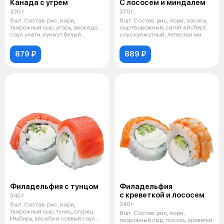
Канада с угрем
С лососем и миндалем
330 г
370 г
8 шт. Состав: рис, нори,
8 шт. Состав: рис, нори, лосось,
творожный сыр, угорь, авокадо,
сыр творожный, салат айсберг,
соус унаги, кунжут белый
соус кунжутный, лепестки ми
Имбирь,
879 ₽
889 ₽
Филадельфия с тунцом
Филадельфия
с креветкой и лососем
340 г
340 г
8 шт. Состав: рис, нори,
творожный сыр, тунец, огурец
8 шт. Состав: рис, нори,
Имбирь, васаби и соевый соус
творожный сыр, лосось, креветки