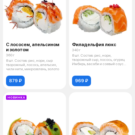
С лососем, апельсином
Филадельфия люкс
и золотом
340 г
360 г
8 шт. Состав: рис, нори,
творожный сыр, лосось, огурец
8 шт. Состав: рис, нори, сыр
Имбирь, васаби и соевый соус
творожный, лосось, апельсин,
включ
чили нити, микрозелень, золото
879 ₽
969 ₽
НОВИНКА