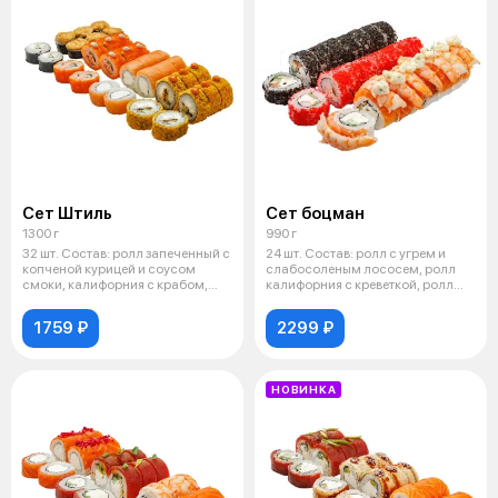
Сет Штиль
Сет боцман
1300 г
990 г
32 шт. Состав: ролл запеченный с
24 шт. Состав: ролл с угрем и
копченой курицей и соусом
слабосоленым лососем, ролл
смоки, калифорния с крабом,
калифорния с креветкой, ролл
фил
морс
1759 ₽
2299 ₽
НОВИНКА