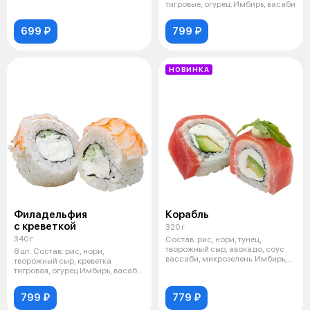
включе
тигровые, огурец. Имбирь, васаби
699 ₽
799 ₽
НОВИНКА
Филадельфия
Корабль
с креветкой
320 г
340 г
Состав: рис, нори, тунец,
творожный сыр, авокадо, соус
8 шт. Состав: рис, нори,
вассаби, микрозелень. Имбирь,
творожный сыр, креветка
васаб
тигровая, огурец Имбирь, васаби
и соевый
799 ₽
779 ₽