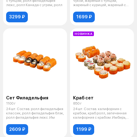
с тунцом, ролл филадельфия
чукой, жареный с тунцом,
люкс, ролл Канада с угрем, ролл
жареный с курицей, жареный с
мид
3299 ₽
1699 ₽
НОВИНКА
Сет Филадельфия
Краб сет
1100 г
850 г
24 шт. Состав: ролл филадельфия
24 шт. Состав: калифорния с
классик, ролл филадельфия блэк,
крабом, краб ролл, запеченная
ролл филадельфия люкс. Им
калифорния с крабом. Имбирь,
вас
2609 ₽
1199 ₽