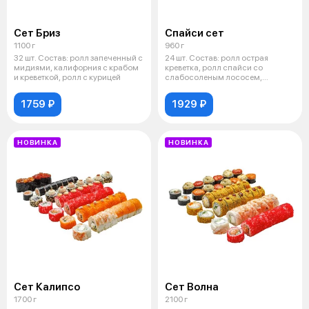
Сет Бриз
Спайси сет
1100 г
960 г
32 шт. Состав: ролл запеченный с
24 шт. Состав: ролл острая
мидиями, калифорния с крабом
креветка, ролл спайси со
и креветкой, ролл с курицей
слабосоленым лососем,
запеченный фиш р
1759 ₽
1929 ₽
НОВИНКА
НОВИНКА
Сет Калипсо
Сет Волна
1700 г
2100 г