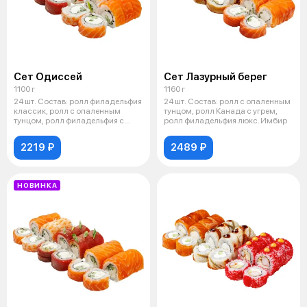
Сет Одиссей
Сет Лазурный берег
1100 г
1160 г
24 шт. Состав: ролл филадельфия
24 шт. Состав: ролл с опаленным
классик, ролл с опаленным
тунцом, ролл Канада с угрем,
тунцом, ролл филадельфия с
ролл филадельфия люкс. Имбир
креве
2219 ₽
2489 ₽
НОВИНКА