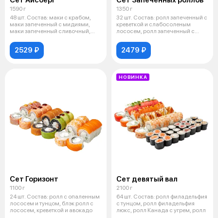
Сет Айсберг
Сет Запеченных роллов
1590 г
1350 г
48 шт. Состав: маки с крабом,
32 шт. Состав: ролл запеченный с
маки запеченный с мидиями,
креветкой и слабосоленым
маки запеченный сливочный,
лососем, ролл запеченный с
ролл л
креве
2529 ₽
2479 ₽
НОВИНКА
Сет Горизонт
Сет девятый вал
1100 г
2100 г
24 шт. Состав: ролл с опаленным
64 шт. Состав: ролл филадельфия
лососем и тунцом, блэк ролл с
с тунцом, ролл филадельфия
лососем, креветкой и авокадо
люкс, ролл Канада с угрем, ролл