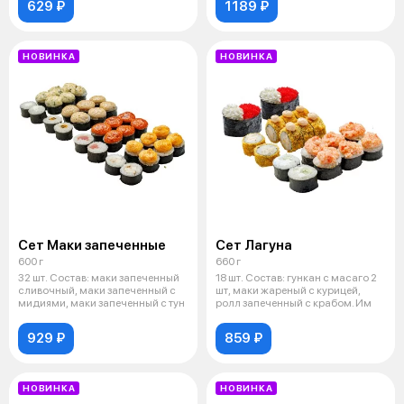
629 ₽
1189 ₽
НОВИНКА
НОВИНКА
Сет Маки запеченные
Сет Лагуна
600 г
660 г
32 шт. Состав: маки запеченный
18 шт. Состав: гункан с масаго 2
сливочный, маки запеченный с
шт, маки жареный с курицей,
мидиями, маки запеченный с тун
ролл запеченный с крабом. Им
929 ₽
859 ₽
НОВИНКА
НОВИНКА