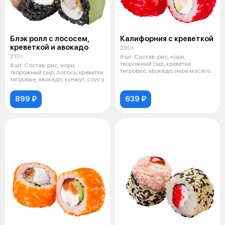
Блэк ролл с лососем,
Калифорния с креветкой
креветкой и авокадо
230 г
310 г
8 шт. Состав: рис, нори,
творожный сыр, креветки
8 шт. Состав: рис, нори,
тигровые, авокадо, икра масаго
творожный сыр, лосось, креветки
Имбирь, в
тигровые, авокадо, кунжут, соус у
899 ₽
639 ₽