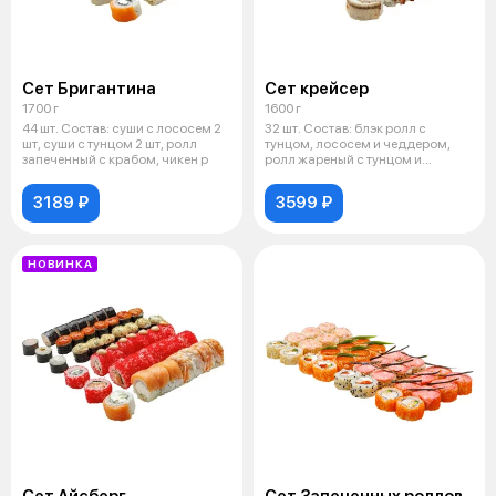
Сет Бригантина
Сет крейсер
1700 г
1600 г
44 шт. Состав: суши с лососем 2
32 шт. Состав: блэк ролл с
шт, суши с тунцом 2 шт, ролл
тунцом, лососем и чеддером,
запеченный с крабом, чикен р
ролл жареный с тунцом и
лососем, ро
3189 ₽
3599 ₽
НОВИНКА