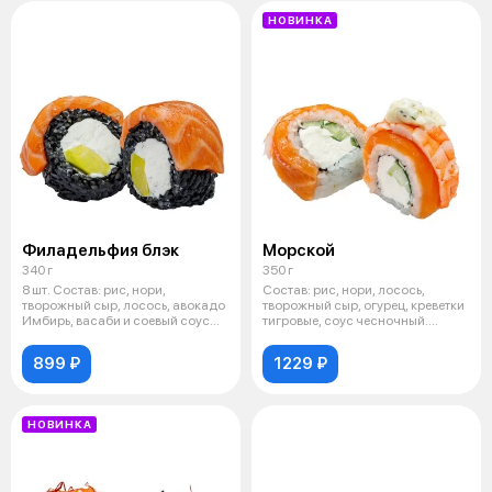
НОВИНКА
Филадельфия блэк
Морской
340 г
350 г
8 шт. Состав: рис, нори,
Состав: рис, нори, лосось,
творожный сыр, лосось, авокадо
творожный сыр, огурец, креветки
Имбирь, васаби и соевый соус
тигровые, соус чесночный.
вклю
Имбир
899 ₽
1229 ₽
НОВИНКА