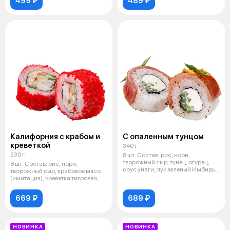
499 ₽
489 ₽
Калифорния с крабом и
С опаленным тунцом
креветкой
340 г
230 г
8 шт. Состав: рис, нори,
творожный сыр, тунец, огурец,
8 шт. Состав: рис, нори,
соус унаги, лук зеленый Имбирь,
творожный сыр, крабовое мясо
ва
(имитация), креветка тигровая,
огуре
669 ₽
689 ₽
НОВИНКА
НОВИНКА