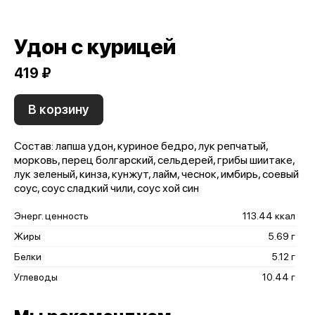
Удон с курицей
419 ₽
В корзину
Состав: лапша удон, куриное бедро, лук репчатый,
морковь, перец болгарский, сельдерей, грибы шиитаке,
лук зеленый, кинза, кунжут, лайм, чеснок, имбирь, соевый
соус, соус сладкий чили, соус хой син
Энерг. ценность
113.44 ккал
Жиры
5.69 г
Белки
5.12 г
Углеводы
10.44 г