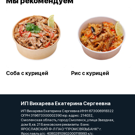
Мы рекомендуем
Соба с курицей
Рис с курицей
ИП Вихарева Екатерина Сергеевна
ИП Вихарева Екатерина Сергеевна ИНН 673006918322
ОГРН 319673300002390 юр. адрес: 214032,
Смоленская область, город Смоленск, улица Звездная,
дом 8, кв. 21 Банковские реквизиты: Банк:
ЯРОСЛАВСКИЙ Ф-Л ПАО "ПРОМСВЯЗЬБАНК" г.
Ярославль р/с: 40802810902000118993 к/с: