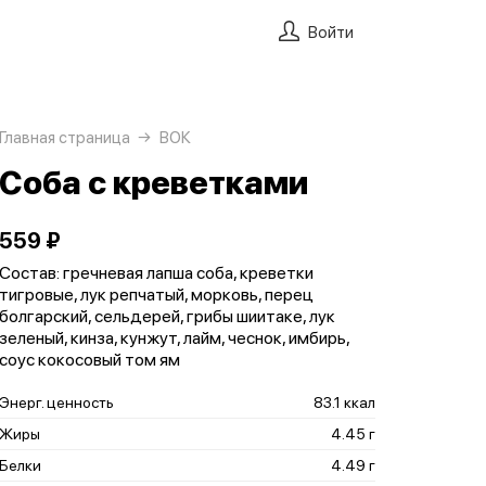
Войти
Главная страница
ВОК
Соба с креветками
559 ₽
Состав: гречневая лапша соба, креветки
тигровые, лук репчатый, морковь, перец
болгарский, сельдерей, грибы шиитаке, лук
зеленый, кинза, кунжут, лайм, чеснок, имбирь,
соус кокосовый том ям
Энерг. ценность
83.1 ккал
Жиры
4.45 г
Белки
4.49 г