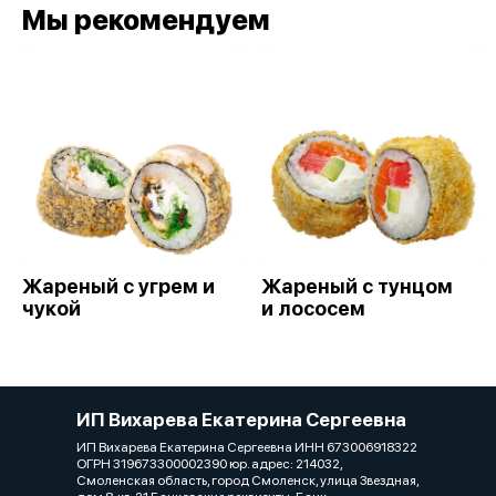
Мы рекомендуем
Жареный с угрем и
Жареный с тунцом
чукой
и лососем
ИП Вихарева Екатерина Сергеевна
ИП Вихарева Екатерина Сергеевна ИНН 673006918322
ОГРН 319673300002390 юр. адрес: 214032,
Смоленская область, город Смоленск, улица Звездная,