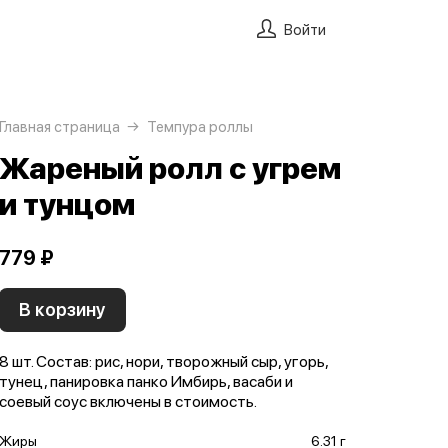
Войти
Главная страница
Темпура роллы
Жареный ролл с угрем
и тунцом
779 ₽
В корзину
8 шт. Состав: рис, нори, творожный сыр, угорь,
тунец, панировка панко Имбирь, васаби и
соевый соус включены в стоимость.
Жиры
6.31 г