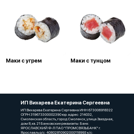
Маки с угрем
Маки с тунцом
ИП Вихарева Екатерина Сергеевна
ИП Вихарева Екатерина Сергеевна ИНН 673006918322
ОГРН 319673300002390 юр. адрес: 214032,
Смоленская область, город Смоленск, улица Звездная,
дом 8, кв. 21 Банковские реквизиты: Банк:
ЯРОСЛАВСКИЙ Ф-Л ПАО "ПРОМСВЯЗЬБАНК" г.
Ярославль р/с: 40802810902000118993 к/с: