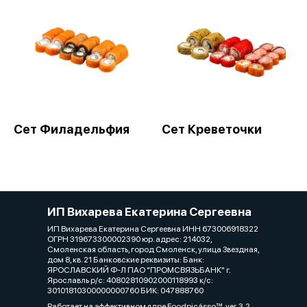
Сет Филадельфия
Сет Креветочки
ИП Вихарева Екатерина Сергеевна
ИП Вихарева Екатерина Сергеевна ИНН 673006918322
ОГРН 319673300002390 юр. адрес: 214032,
Смоленская область, город Смоленск, улица Звездная,
дом 8, кв. 21 Банковские реквизиты: Банк:
ЯРОСЛАВСКИЙ Ф-Л ПАО "ПРОМСВЯЗЬБАНК" г.
Ярославль р/с: 40802810902000118993 к/с:
30101810300000000760 БИК: 047888760
Работает на эффективном ядре
Foodpicásso
ver. 3.2