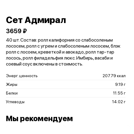
Сет Адмирал
3659 ₽
40 шт. Состав: ролл калифорния со слабосоленым
лососем, ролл с угрем и слабосоленым лососем, блэк
ролл с лосоем, креветкой и авокадо, ролл тар-тар
лосось, ролл филадельфия люкс. Имбирь, васаби и
соевый соус включены в стоимость.
Энерг. ценность
207.79 ккал
Жиры
9.19 г
Белки
11.55 г
Углеводы
14.02 г
Мы рекомендуем