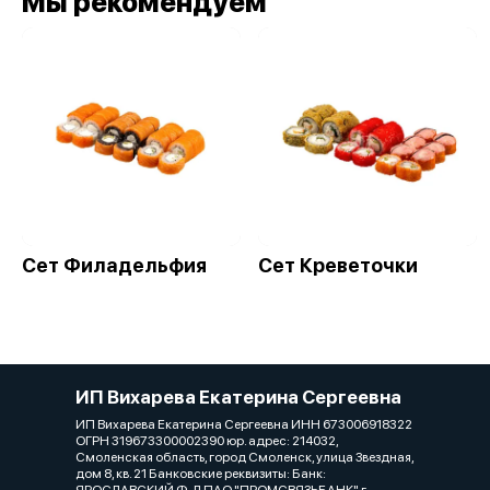
Мы рекомендуем
Сет Филадельфия
Сет Креветочки
ИП Вихарева Екатерина Сергеевна
ИП Вихарева Екатерина Сергеевна ИНН 673006918322
ОГРН 319673300002390 юр. адрес: 214032,
Смоленская область, город Смоленск, улица Звездная,
дом 8, кв. 21 Банковские реквизиты: Банк: