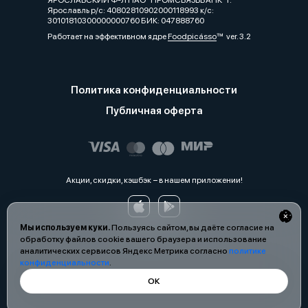
ЯРОСЛАВСКИЙ Ф-Л ПАО "ПРОМСВЯЗЬБАНК" г.
Ярославль р/с: 40802810902000118993 к/с:
30101810300000000760 БИК: 047888760
Работает на эффективном ядре
Foodpicásso
ver. 3.2
Политика конфиденциальности
Публичная оферта
Акции, скидки, кэшбэк − в нашем приложении!
Мы используем куки.
Пользуясь сайтом, вы даёте согласие на
обработку файлов cookie вашего браузера и использование
аналитических сервисов Яндекс Метрика согласно
политике
конфиденциальности
.
ОК