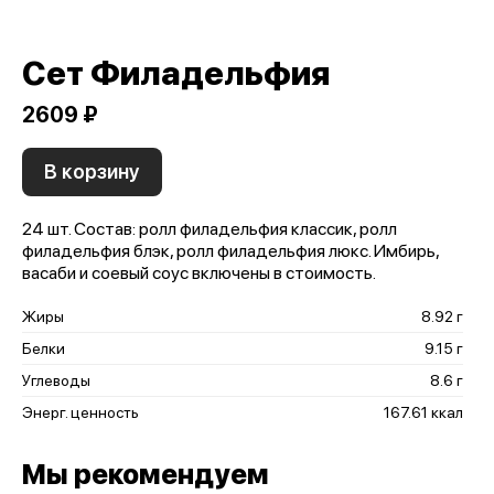
Сет Филадельфия
2609 ₽
В корзину
24 шт. Состав: ролл филадельфия классик, ролл
филадельфия блэк, ролл филадельфия люкс. Имбирь,
васаби и соевый соус включены в стоимость.
Жиры
8.92 г
Белки
9.15 г
Углеводы
8.6 г
Энерг. ценность
167.61 ккал
Мы рекомендуем