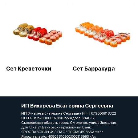
Сет Креветочки
Сет Барракуда
ИП Вихарева Екатерина Сергеевна
ИП Вихарева Екатерина Сергеевна ИНН 673006918322
ОГРН 319673300002390 юр. адрес: 214032,
Смоленская область, город Смоленск, улица Звездная,
дом 8, кв. 21 Банковские реквизиты: Банк:
ЯРОСЛАВСКИЙ Ф-Л ПАО "ПРОМСВЯЗЬБАНК" г.
Ярославль р/с: 40802810902000118993 к/с: