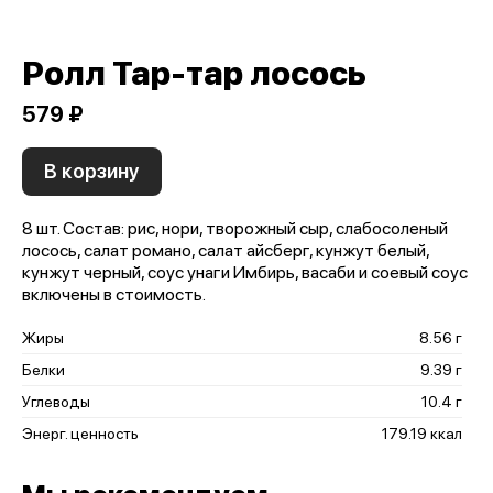
Ролл Тар-тар лосось
579 ₽
В корзину
8 шт. Состав: рис, нори, творожный сыр, слабосоленый
лосось, салат романо, салат айсберг, кунжут белый,
кунжут черный, соус унаги Имбирь, васаби и соевый соус
включены в стоимость.
Жиры
8.56 г
Белки
9.39 г
Углеводы
10.4 г
Энерг. ценность
179.19 ккал