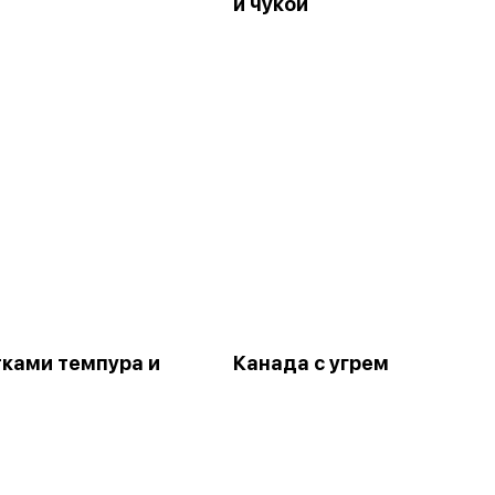
и чукой
тками темпура и
Канада с угрем