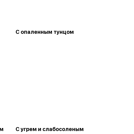
С опаленным тунцом
ем
С угрем и слабосоленым