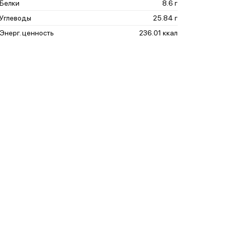
Белки
8.6 г
Углеводы
25.84 г
Энерг. ценность
236.01 ккал