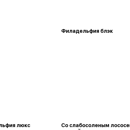
Филадельфия блэк
льфия люкс
Со слабосоленым лосос