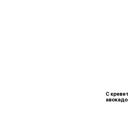
С креве
авокадо