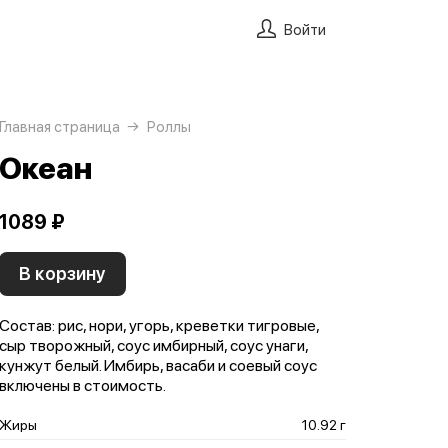
Войти
Главная страница
Роллы
Океан
1089 ₽
В корзину
Состав: рис, нори, угорь, креветки тигровые,
сыр творожный, соус имбирный, соус унаги,
кунжут белый. Имбирь, васаби и соевый соус
включены в стоимость.
Жиры
10.92 г