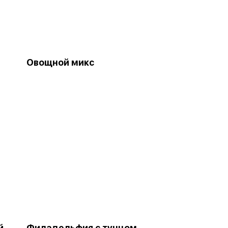
Овощной микс
й
Филадельфия с тунцом