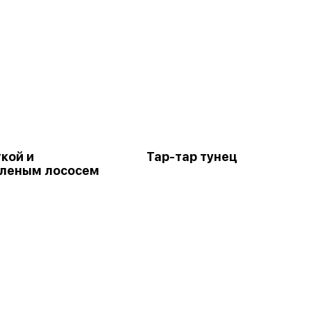
ткой и
Тар-тар тунец
леным лососем