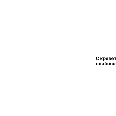
С креве
слабосо