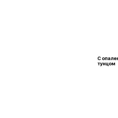
С опале
тунцом