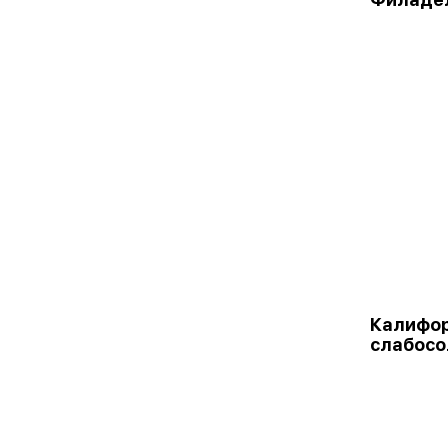
Калифор
слабосо