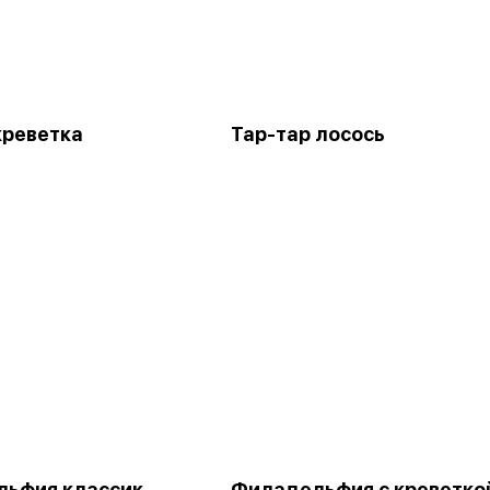
креветка
Тар-тар лосось
ьфия классик
Филадельфия с креветко